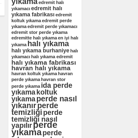
yıkama
edremit halı
edremit halı
yıkamacı
yıkama fabrikası
edremit
koltuk yıkama
edremit perde
yıkama
edremit perde yıkamacı
edremit stor perde yıkama
edremitte halı yıkama
en iyi halı
halı yıkama
yıkama
halı yıkama burhaniye
halı
yıkamacı
halı yıkama edremit
halı yıkama fabrikası
havran halı yıkama
havran koltuk yıkama
havran
perde yıkama
havran stor
ida perde
perde yıkama
yıkama
koltuk
perde nasıl
yıkama
yıkanır
perde
temizliği
perde
temizliği nasıl
perde
yapılır
yıkama
perde