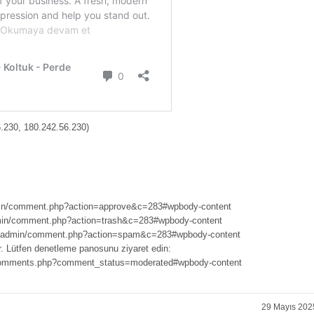
.230, 180.242.56.230)
dmin/comment.php?action=approve&c=283#wpbody-content
dmin/comment.php?action=trash&c=283#wpbody-content
wp-admin/comment.php?action=spam&c=283#wpbody-content
r. Lütfen denetleme panosunu ziyaret edin:
t-comments.php?comment_status=moderated#wpbody-content
29 Mayıs 202