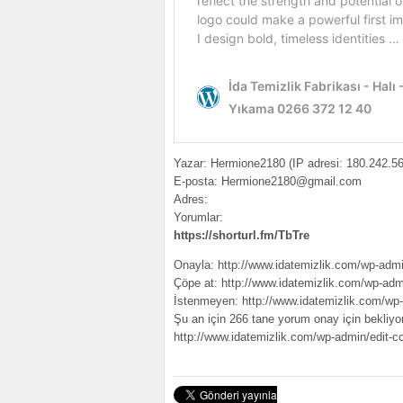
Yazar: Hermione2180 (IP adresi: 180.242.56
E-posta: Hermione2180@gmail.com
Adres:
Yorumlar:
https://shorturl.fm/TbTre
Onayla: http://www.idatemizlik.com/wp-a
Çöpe at: http://www.idatemizlik.com/wp-a
İstenmeyen: http://www.idatemizlik.com/
Şu an için 266 tane yorum onay için bekliyo
http://www.idatemizlik.com/wp-admin/edi