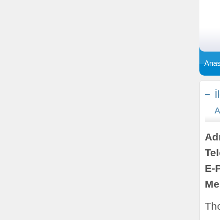
Anas
İ
A
Ad
Te
E-
Me
Tho